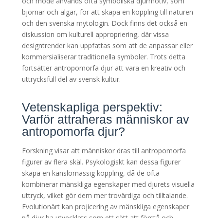
och mode används ofta symboliska djurmotiv, som
björnar och älgar, för att skapa en koppling till naturen
och den svenska mytologin. Dock finns det också en
diskussion om kulturell appropriering, där vissa
designtrender kan uppfattas som att de anpassar eller
kommersialiserar traditionella symboler. Trots detta
fortsätter antropomorfa djur att vara en kreativ och
uttrycksfull del av svensk kultur.
Vetenskapliga perspektiv:
Varför attraheras människor av
antropomorfa djur?
Forskning visar att människor dras till antropomorfa
figurer av flera skäl. Psykologiskt kan dessa figurer
skapa en känslomässig koppling, då de ofta
kombinerar mänskliga egenskaper med djurets visuella
uttryck, vilket gör dem mer trovärdiga och tilltalande.
Evolutionärt kan projicering av mänskliga egenskaper
på djur ha utvecklats som ett sätt att förstå och