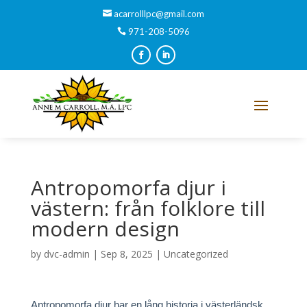
acarrolllpc@gmail.com
971-208-5096
Antropomorfa djur i
västern: från folklore till
modern design
by
dvc-admin
|
Sep 8, 2025
|
Uncategorized
Antropomorfa djur har en lång historia i västerländsk