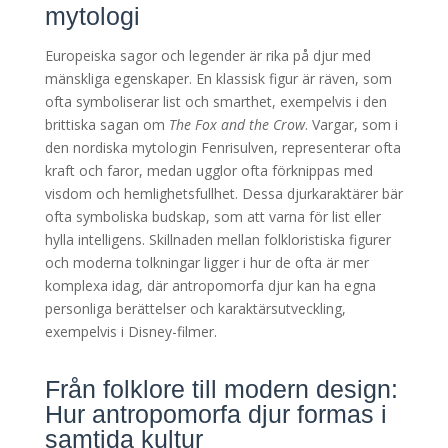
mytologi
Europeiska sagor och legender är rika på djur med
mänskliga egenskaper. En klassisk figur är räven, som
ofta symboliserar list och smarthet, exempelvis i den
brittiska sagan om
The Fox and the Crow
. Vargar, som i
den nordiska mytologin Fenrisulven, representerar ofta
kraft och faror, medan ugglor ofta förknippas med
visdom och hemlighetsfullhet. Dessa djurkaraktärer bär
ofta symboliska budskap, som att varna för list eller
hylla intelligens. Skillnaden mellan folkloristiska figurer
och moderna tolkningar ligger i hur de ofta är mer
komplexa idag, där antropomorfa djur kan ha egna
personliga berättelser och karaktärsutveckling,
exempelvis i Disney-filmer.
Från folklore till modern design:
Hur antropomorfa djur formas i
samtida kultur