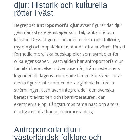
djur: Historik och kulturella
rötter i väst
Begreppet
antropomorfa djur
avser figurer där djur
ges mänskliga egenskaper som tal, tänkande och
känslor. Dessa figurer spelar en central roll i folklore,
mytologi och populärkultur, där de ofta används för att
förmedla moraliska budskap eller som symboler för
olika egenskaper. I västvärlden har antropomorfa djur
funnits i berättelser i över tusen år, från medeltidens
legender till dagens animerade filmer. För svenskar är
dessa figurer inte bara en del av globala kulturella
strömningar, utan även integrerade i den svenska
berättartraditionen och i barnlitteraturen, där
exempelvis Pippi Långstrumps tama häst och andra
djurfigurer ofta har antropomorfa drag.
Antropomorfa djur i
västerländsk folklore och