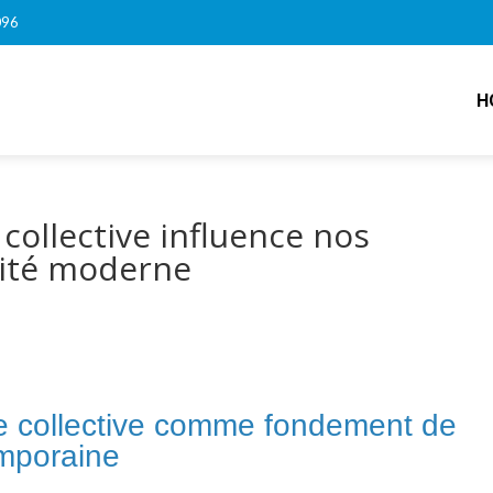
096
H
ollective influence nos
tité moderne
re collective comme fondement de
emporaine