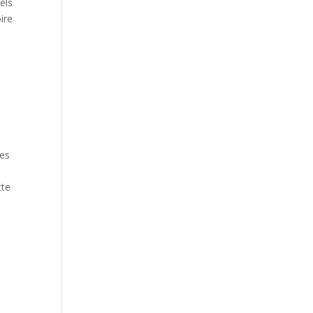
els
ire
.
res
tte