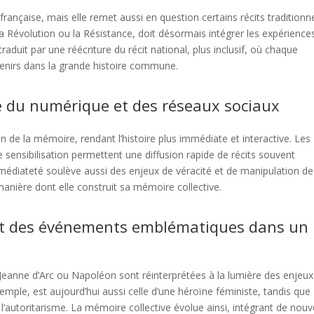
rançaise, mais elle remet aussi en question certains récits traditionne
a Révolution ou la Résistance, doit désormais intégrer les expérience
raduit par une réécriture du récit national, plus inclusif, où chaque
nirs dans la grande histoire commune.
ère du numérique et des réseaux sociaux
 de la mémoire, rendant l’histoire plus immédiate et interactive. Les
 sensibilisation permettent une diffusion rapide de récits souvent
médiateté soulève aussi des enjeux de véracité et de manipulation de
 manière dont elle construit sa mémoire collective.
s et des événements emblématiques dans un
Jeanne d’Arc ou Napoléon sont réinterprétées à la lumière des enjeux
emple, est aujourd’hui aussi celle d’une héroïne féministe, tandis que
l’autoritarisme. La mémoire collective évolue ainsi, intégrant de nouv