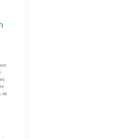
n
 une
e
des
ire
s de