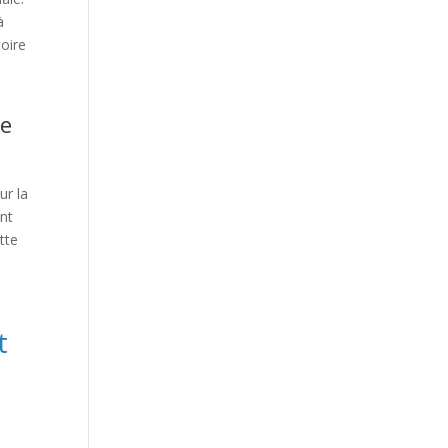
à
oire
de
ur la
ont
tte
t