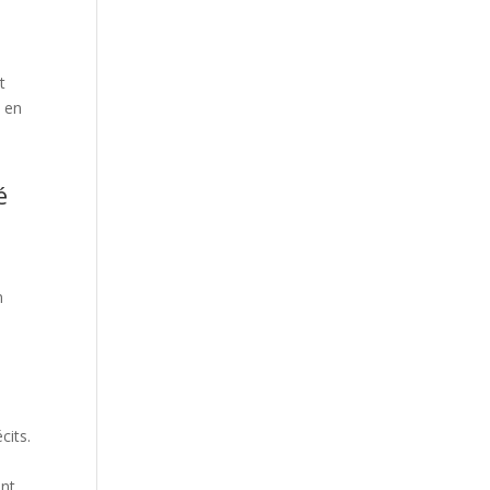
t
e en
é
n
n
cits.
ant