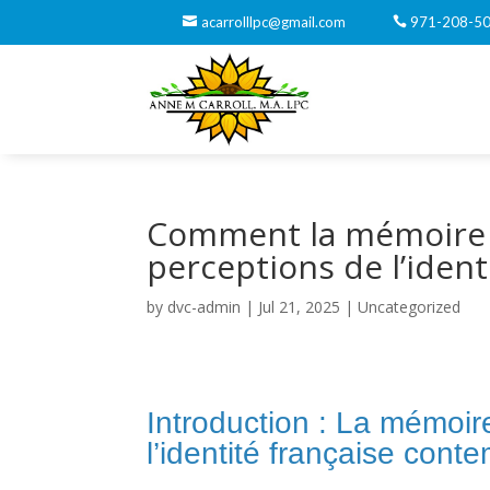
acarrolllpc@gmail.com
971-208-5
Comment la mémoire c
perceptions de l’iden
by
dvc-admin
|
Jul 21, 2025
|
Uncategorized
Introduction : La mémoi
l’identité française cont