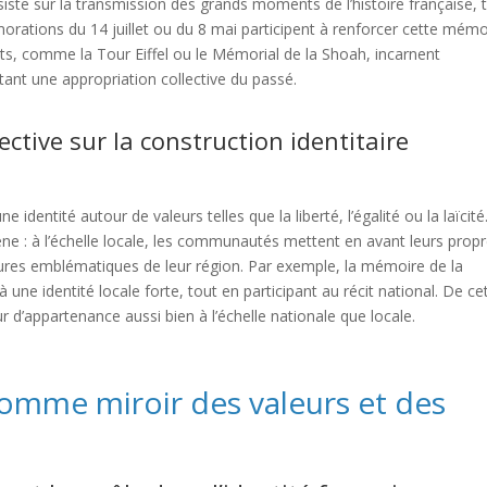
iste sur la transmission des grands moments de l’histoire française, t
rations du 14 juillet ou du 8 mai participent à renforcer cette mémo
s, comme la Tour Eiffel ou le Mémorial de la Shoah, incarnent
tant une appropriation collective du passé.
ective sur la construction identitaire
 identité autour de valeurs telles que la liberté, l’égalité ou la laïcité
e : à l’échelle locale, les communautés mettent en avant leurs prop
gures emblématiques de leur région. Par exemple, la mémoire de la
une identité locale forte, tout en participant au récit national. De ce
 d’appartenance aussi bien à l’échelle nationale que locale.
comme miroir des valeurs et des