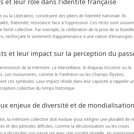
s et leur rôle dans l’identité française
 ou la Libération, constituent des piliers de l’identité nationale. Ils
lité, fraternité, résistance face à l’oppression. Ces récits sont souven
 fierté collective. Par exemple, la célébration de la prise de la Bastill
aire, renforçant le sentiment d’appartenance à une nation d’émancipés.
s et leur impact sur la perception du pass
ansmission de la mémoire. La Marseillaise, le drapeau tricolore ou la
aleurs. Les monuments, comme le Panthéon ou les Champs Élysées,
nt ces symboles. Leur impact réside dans leur capacité à rappeler u
rception collective du temps historique.
aux enjeux de diversité et de mondialisatio
nte, la mémoire collective doit évoluer pour intégrer une pluralité de ré
s et des périodes difficiles, comme la décolonisation ou les crises
si à réconcilier son passé uni avec une société plurielle, en questionn