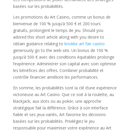
basées sur les probabilités.
Les promotions du Art Casino, comme un bonus de
bienvenue de 100 % jusqu’à 500 € et 200 tours
gratuits, prolongent le temps de jeu. Should you
adored this short article along with you desire to
obtain guidance relating to
knokke art fair casino
generously go to the web-site. Un bonus de 100 %
jusqu’à 500 € avec des conditions équitables prolonge
l’expérience. Administrer son capital avec soin optimise
les bénéfices des offres. Combiner probabilité et
contrôle financier améliore les performances.
En somme, les probabilités sont la clé d’une expérience
victorieuse au Art Casino. Que ce soit à la roulette, au
blackjack, aux slots ou au poker, une approche
stratégique fait la différence. Grâce à son interface
fiable et ses jeux variés, Art favorise les décisions
basées sur les probabilités. Privilégiez le jeu
responsable pour maximiser votre expérience au Art