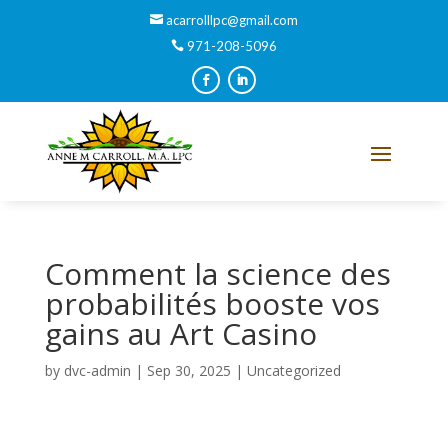
acarrolllpc@gmail.com
971-208-5096
Comment la science des
probabilités booste vos
gains au Art Casino
by
dvc-admin
|
Sep 30, 2025
|
Uncategorized