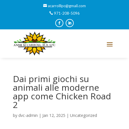
acarrolllpc@gmail.com
971-208-5096
Dai primi giochi su
animali alle moderne
app come Chicken Road
2
by
dvc-admin
|
Jan 12, 2025
|
Uncategorized