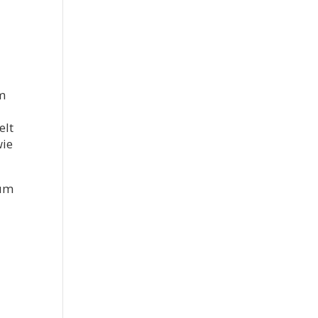
m
elt
wie
 um