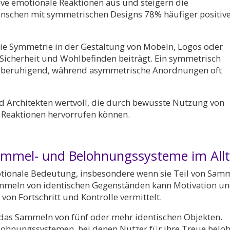
tive emotionale Reaktionen aus und steigern die
enschen mit symmetrischen Designs 78% häufiger positiv
 wie Symmetrie in der Gestaltung von Möbeln, Logos oder
 Sicherheit und Wohlbefinden beiträgt. Ein symmetrisch
d beruhigend, während asymmetrische Anordnungen oft
nd Architekten wertvoll, die durch bewusste Nutzung von
 Reaktionen hervorrufen können.
 Sammel- und Belohnungssysteme im All
otionale Bedeutung, insbesondere wenn sie Teil von Sam
mmeln von identischen Gegenständen kann Motivation u
 von Fortschritt und Kontrolle vermittelt.
h das Sammeln von fünf oder mehr identischen Objekten.
lohnungssystemen, bei denen Nutzer für ihre Treue belo