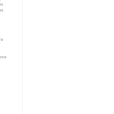
es
des
ra
ence