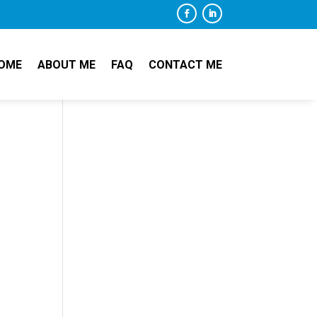
OME
ABOUT ME
FAQ
CONTACT ME