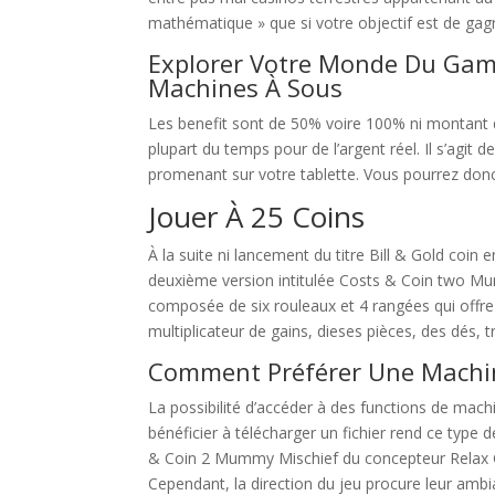
mathématique » que si votre objectif est de ga
Explorer Votre Monde Du Gamb
Machines À Sous
Les benefit sont de 50% voire 100% ni montant d
plupart du temps pour de l’argent réel. Il s’agi
promenant sur votre tablette. Vous pourrez donc 
Jouer À 25 Coins
À la suite ni lancement du titre Bill & Gold coi
deuxième version intitulée Costs & Coin two Mu
composée de six rouleaux et 4 rangées qui offre
multiplicateur de gains, dieses pièces, des dés,
Comment Préférer Une Machi
La possibilité d’accéder à des functions de mac
bénéficier à télécharger un fichier rend ce type d
& Coin 2 Mummy Mischief du concepteur Relax Gam
Cependant, la direction du jeu procure leur ambia