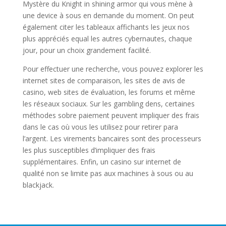
Mystère du Knight in shining armor qui vous mène à
une device à sous en demande du moment. On peut
également citer les tableaux affichants les jeux nos
plus appréciés equal les autres cybernautes, chaque
jour, pour un choix grandement facilité.
Pour effectuer une recherche, vous pouvez explorer les
internet sites de comparaison, les sites de avis de
casino, web sites de évaluation, les forums et même
les réseaux sociaux. Sur les gambling dens, certaines
méthodes sobre paiement peuvent impliquer des frais
dans le cas où vous les utilisez pour retirer para
l’argent. Les virements bancaires sont des processeurs
les plus susceptibles d’impliquer des frais
supplémentaires. Enfin, un casino sur internet de
qualité non se limite pas aux machines à sous ou au
blackjack.