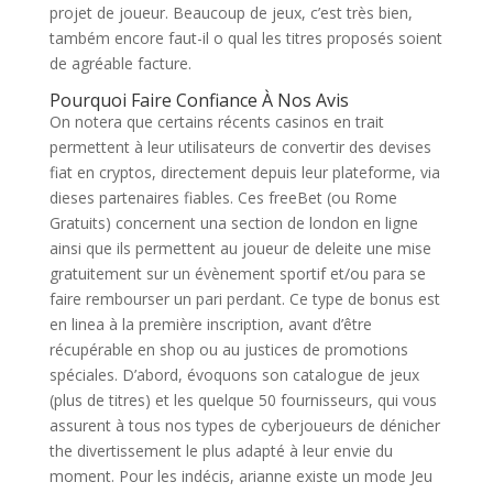
projet de joueur. Beaucoup de jeux, c’est très bien,
também encore faut-il o qual les titres proposés soient
de agréable facture.
Pourquoi Faire Confiance À Nos Avis
On notera que certains récents casinos en trait
permettent à leur utilisateurs de convertir des devises
fiat en cryptos, directement depuis leur plateforme, via
dieses partenaires fiables. Ces freeBet (ou Rome
Gratuits) concernent una section de london en ligne
ainsi que ils permettent au joueur de deleite une mise
gratuitement sur un évènement sportif et/ou para se
faire rembourser un pari perdant. Ce type de bonus est
en linea à la première inscription, avant d’être
récupérable en shop ou au justices de promotions
spéciales. D’abord, évoquons son catalogue de jeux
(plus de titres) et les quelque 50 fournisseurs, qui vous
assurent à tous nos types de cyberjoueurs de dénicher
the divertissement le plus adapté à leur envie du
moment. Pour les indécis, arianne existe un mode Jeu