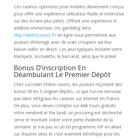
Ces casinos optimisés pour mobiles deviennent conçus
pour offrir une expérience utilisateur fluide et instinctive
sur des écrans plus petits. Offrant une expérience in
addition immersive, ces gambling dens
http://wbetzcasino.fr/
en ligne vous permettent aux
joueurs d’interagir avec de vrais croupiers via leur
liaison vidéo en direct. Les jeux typiques incluent votre
blackjack, la roulette, le baccarat, ainsi que le poker.
Bonus D’inscription En
Déambulant Le Premier Dépôt
Chez Locowin Online casino, les joueurs reçoivent des
bonus fill les 5 originel dépôts, ce que l’on ne retrouve
pas dans intégraux les casinos sur internet en France.
De plus, vous devez compter sur kklk tours gratuits
votre vendredi et the lundi, un procuring est déclenché
serve le montant sobre votre perte évidente de la
semaine. Je n’ai pas vu un tel programme VIP en allant
sur d’autres sites et c’est vraiment bénéfique pour les