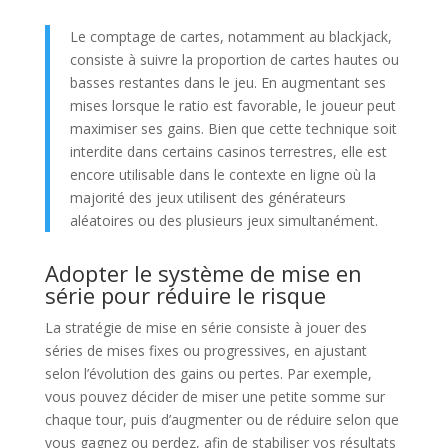
Le comptage de cartes, notamment au blackjack,
consiste à suivre la proportion de cartes hautes ou
basses restantes dans le jeu. En augmentant ses
mises lorsque le ratio est favorable, le joueur peut
maximiser ses gains. Bien que cette technique soit
interdite dans certains casinos terrestres, elle est
encore utilisable dans le contexte en ligne où la
majorité des jeux utilisent des générateurs
aléatoires ou des plusieurs jeux simultanément.
Adopter le système de mise en
série pour réduire le risque
La stratégie de mise en série consiste à jouer des
séries de mises fixes ou progressives, en ajustant
selon l’évolution des gains ou pertes. Par exemple,
vous pouvez décider de miser une petite somme sur
chaque tour, puis d’augmenter ou de réduire selon que
vous gagnez ou perdez, afin de stabiliser vos résultats