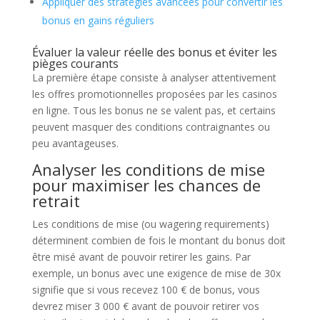
Appliquer des stratégies avancées pour convertir les
bonus en gains réguliers
Évaluer la valeur réelle des bonus et éviter les
pièges courants
La première étape consiste à analyser attentivement
les offres promotionnelles proposées par les casinos
en ligne. Tous les bonus ne se valent pas, et certains
peuvent masquer des conditions contraignantes ou
peu avantageuses.
Analyser les conditions de mise
pour maximiser les chances de
retrait
Les conditions de mise (ou wagering requirements)
déterminent combien de fois le montant du bonus doit
être misé avant de pouvoir retirer les gains. Par
exemple, un bonus avec une exigence de mise de 30x
signifie que si vous recevez 100 € de bonus, vous
devrez miser 3 000 € avant de pouvoir retirer vos