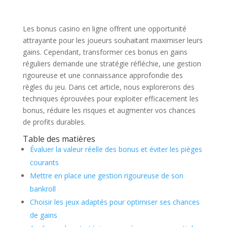
Les bonus casino en ligne offrent une opportunité
attrayante pour les joueurs souhaitant maximiser leurs
gains. Cependant, transformer ces bonus en gains
réguliers demande une stratégie réfléchie, une gestion
rigoureuse et une connaissance approfondie des
règles du jeu. Dans cet article, nous explorerons des
techniques éprouvées pour exploiter efficacement les
bonus, réduire les risques et augmenter vos chances
de profits durables.
Table des matières
Évaluer la valeur réelle des bonus et éviter les pièges
courants
Mettre en place une gestion rigoureuse de son
bankroll
Choisir les jeux adaptés pour optimiser ses chances
de gains