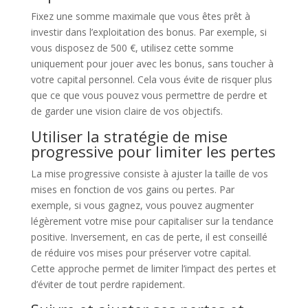
Fixez une somme maximale que vous êtes prêt à
investir dans l’exploitation des bonus. Par exemple, si
vous disposez de 500 €, utilisez cette somme
uniquement pour jouer avec les bonus, sans toucher à
votre capital personnel. Cela vous évite de risquer plus
que ce que vous pouvez vous permettre de perdre et
de garder une vision claire de vos objectifs.
Utiliser la stratégie de mise
progressive pour limiter les pertes
La mise progressive consiste à ajuster la taille de vos
mises en fonction de vos gains ou pertes. Par
exemple, si vous gagnez, vous pouvez augmenter
légèrement votre mise pour capitaliser sur la tendance
positive. Inversement, en cas de perte, il est conseillé
de réduire vos mises pour préserver votre capital.
Cette approche permet de limiter l’impact des pertes et
d’éviter de tout perdre rapidement.