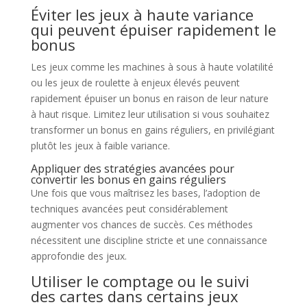
Éviter les jeux à haute variance
qui peuvent épuiser rapidement le
bonus
Les jeux comme les machines à sous à haute volatilité
ou les jeux de roulette à enjeux élevés peuvent
rapidement épuiser un bonus en raison de leur nature
à haut risque. Limitez leur utilisation si vous souhaitez
transformer un bonus en gains réguliers, en privilégiant
plutôt les jeux à faible variance.
Appliquer des stratégies avancées pour
convertir les bonus en gains réguliers
Une fois que vous maîtrisez les bases, l’adoption de
techniques avancées peut considérablement
augmenter vos chances de succès. Ces méthodes
nécessitent une discipline stricte et une connaissance
approfondie des jeux.
Utiliser le comptage ou le suivi
des cartes dans certains jeux