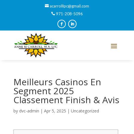
acarrolllpc@gmail.com
971-208-5096
Meilleurs Casinos En
Segment 2025
Classement Finish & Avis
by
dvc-admin
|
Apr 5, 2025
|
Uncategorized