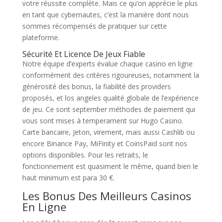
votre réussite complète. Mais ce qu’on apprécie le plus
en tant que cybernautes, c’est la manière dont nous
sommes récompensés de pratiquer sur cette
plateforme.
Sécurité Et Licence De Jeux Fiable
Notre équipe d’experts évalue chaque casino en ligne
conformément des critères rigoureuses, notamment la
générosité des bonus, la fiabilité des providers
proposés, et los angeles qualité globale de l’expérience
de jeu. Ce sont september méthodes de paiement qui
vous sont mises à temperament sur Hugo Casino.
Carte bancaire, Jeton, virement, mais aussi Cashlib ou
encore Binance Pay, MiFinity et CoinsPaid sont nos
options disponibles. Pour les retraits, le
fonctionnement est quasiment le même, quand bien le
haut minimum est para 30 €.
Les Bonus Des Meilleurs Casinos
En Ligne