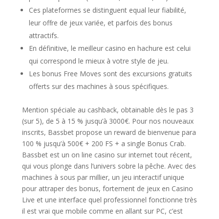
Ces plateformes se distinguent equal leur fiabilité,
leur offre de jeux variée, et parfois des bonus
attractifs.
En définitive, le meilleur casino en hachure est celui
qui correspond le mieux à votre style de jeu.
Les bonus Free Moves sont des excursions gratuits
offerts sur des machines à sous spécifiques.
Mention spéciale au cashback, obtainable dès le pas 3
(sur 5), de 5 à 15 % jusqu’à 3000€. Pour nos nouveaux
inscrits, Bassbet propose un reward de bienvenue para
100 % jusqu’à 500€ + 200 FS + a single Bonus Crab.
Bassbet est un on line casino sur internet tout récent,
qui vous plonge dans l’univers sobre la pêche. Avec des
machines à sous par millier, un jeu interactif unique
pour attraper des bonus, fortement de jeux en Casino
Live et une interface quel professionnel fonctionne très
il est vrai que mobile comme en allant sur PC, c’est