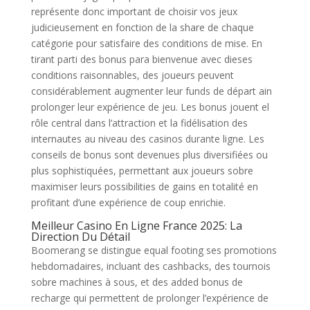
représente donc important de choisir vos jeux
judicieusement en fonction de la share de chaque
catégorie pour satisfaire des conditions de mise. En
tirant parti des bonus para bienvenue avec dieses
conditions raisonnables, des joueurs peuvent
considérablement augmenter leur funds de départ ain
prolonger leur expérience de jeu. Les bonus jouent el
rôle central dans l’attraction et la fidélisation des
internautes au niveau des casinos durante ligne. Les
conseils de bonus sont devenues plus diversifiées ou
plus sophistiquées, permettant aux joueurs sobre
maximiser leurs possibilities de gains en totalité en
profitant d’une expérience de coup enrichie.
Meilleur Casino En Ligne France 2025: La
Direction Du Détail
Boomerang se distingue equal footing ses promotions
hebdomadaires, incluant des cashbacks, des tournois
sobre machines à sous, et des added bonus de
recharge qui permettent de prolonger l’expérience de