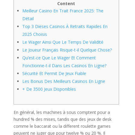
Content
Meilleur Casino En Trait France 2025: The
Détail
Top 3 Dieses Casinos À Retraits Rapides En
2025 Choisis
Le Wager Ainsi Que Le Temps De Validité
Le Joueur Français Risque-t-il Quelque Chose?
Qu’est-ce Que Le Wager Et Comment
Fonctionne-t-il Dans Les Casinos En Ligne?
Sécurité Et Permit De Jeux Fiable
Les Bonus Des Meilleurs Casinos En Ligne
+ De 3500 Jeux Disponibles
En général, les machines à sous comptent pour a
hundred % des mises, tandis que des jeux de desk
comme le baccarat ou la different roulette games
peuvent ne juger que pour twelve % ou 20 %. Il