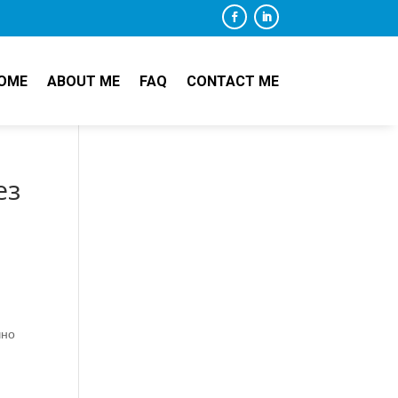
OME
ABOUT ME
FAQ
CONTACT ME
ез
чно