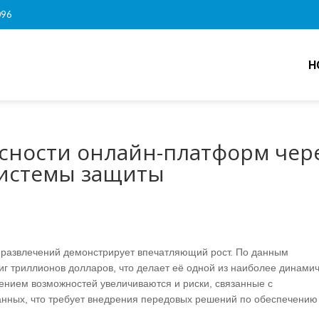
096
H
сности онлайн-платформ чер
системы защиты
развлечений демонстрирует впечатляющий рост. По данным
тиг триллионов долларов, что делает её одной из наиболее динами
ением возможностей увеличиваются и риски, связанные с
анных, что требует внедрения передовых решений по обеспечению