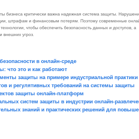
оты бизнеса критически важна надежная система защиты. Нарушен
ации, штрафам и финансовым потерям. Поэтому современные онла
ехнологии, чтобы обеспечить безопасность данных и доступов, а
и внешних угроз.
безопасности в онлайн-среде
: что это и как работают
менты защиты на примере индустриальной практики
ов и регулятивных требований на системы защиты
пектов защиты онлайн-платформ
альных систем защиты в индустрии онлайн-развлеч
тельных знаний и практических решений для повыш