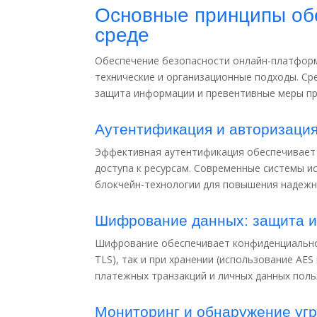
Основные принципы обе
среде
Обеспечение безопасности онлайн-платфор
технические и организационные подходы. Ср
защита информации и превентивные меры пр
Аутентификация и авторизация
Эффективная аутентификация обеспечивает 
доступа к ресурсам. Современные системы 
блокчейн-технологии для повышения надежн
Шифрование данных: защита и
Шифрование обеспечивает конфиденциальнос
TLS), так и при хранении (использование AE
платежных транзакций и личных данных поль
Мониторинг и обнаружение уг