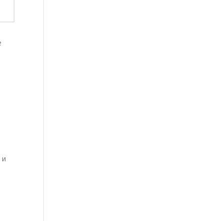
е
 и
т