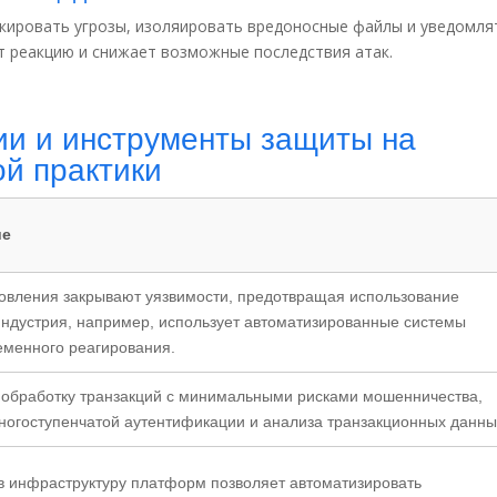
ировать угрозы, изоляировать вредоносные файлы и уведомля
т реакцию и снижает возможные последствия атак.
ии и инструменты защиты на
й практики
ие
новления закрывают уязвимости, предотвращая использование
Индустрия, например, использует автоматизированные системы
еменного реагирования.
обработку транзакций с минимальными рисками мошенничества,
ногоступенчатой аутентификации и анализа транзакционных данны
в инфраструктуру платформ позволяет автоматизировать