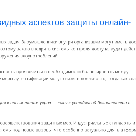
видных аспектов защиты онлайн-
ных задач. Злоумышленники внутри организации могут иметь до
Поэтому важно внедрять системы контроля доступа, аудит дейс
наружения злоупотреблений.
асность проявляется в необходимости балансировать между
 меры аутентификации могут снизить лояльность, тогда как сл
ия к новым типам угроз — ключ к устойчивой безопасности в
совершенствования защитных мер. Индустриальные стандарты и
стемы под новые вызовы, что особенно актуально для платформ