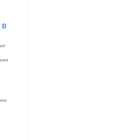
 в
ные
ания
вня