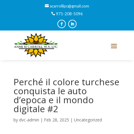
acarrolllpc@gmail.com
971-208-5096
Perché il colore turchese
conquista le auto
d’epoca e il mondo
digitale #2
by
dvc-admin
|
Feb 28, 2025
|
Uncategorized